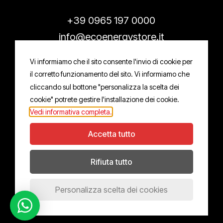
+39 0965 197 0000
info@ecoenergystore.it
Vi informiamo che il sito consente l'invio di cookie per
il corretto funzionamento del sito. Vi informiamo che
cliccando sul bottone "personalizza la scelta dei
cookie" potrete gestire l'installazione dei cookie.
© 2011 –
2026
Ecoenergy s.r.l.
Vedi informativa completa.
P.iva 02706450802 • CF 02706450802
Accetta tutto
Privacy Policy
– Cookies Policy
– designed by
IVI design & comunicazione
Rifiuta tutto
Personalizza scelta dei cookies